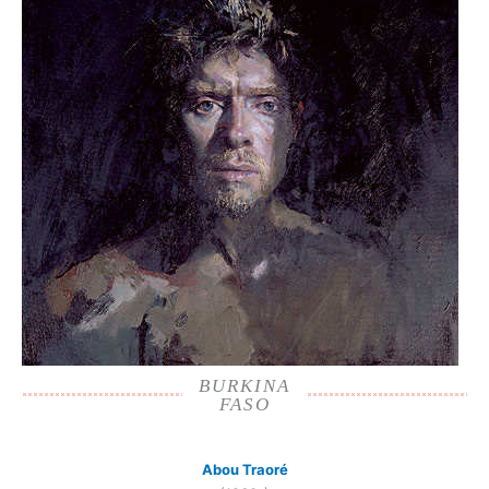
BURKINA
FASO
Abou Traoré