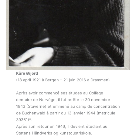
Kåre Øijord
(18 april 1921 à Bergen – 21 juin 2016 à Drammen)
Après avoir commencé ses études au Collège
dentaire de Norvège, il fut arrêté le 30 novembre
1943 (Staverne) et emmené au camp de concentration
de Buchenwald à partir du 13 janvier 1944 (matricule
39361)
*
.
Après son retour en 1946, il devient étudiant au
Statens Håndverks og kunstdustriskole.