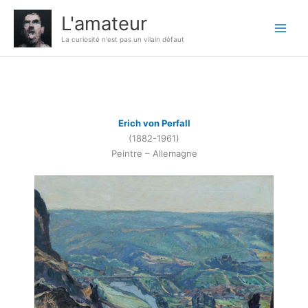
Aller
L'amateur
au
contenu
La curiosité n'est pas un vilain défaut
Erich von Perfall
(1882-1961)
Peintre – Allemagne